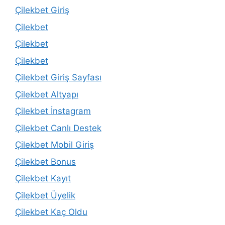
Çilekbet Giriş
Çilekbet
Çilekbet
Çilekbet
Çilekbet Giriş Sayfası
Çilekbet Altyapı
Çilekbet İnstagram
Çilekbet Canlı Destek
Çilekbet Mobil Giriş
Çilekbet Bonus
Çilekbet Kayıt
Çilekbet Üyelik
Çilekbet Kaç Oldu