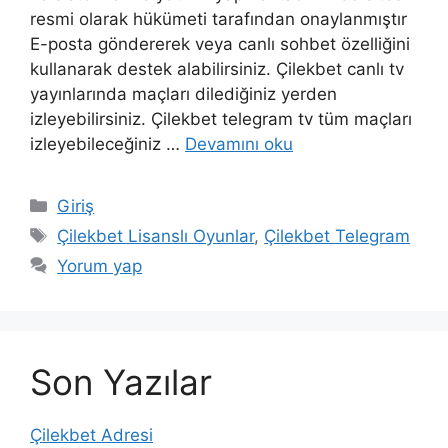
resmi olarak hükümeti tarafından onaylanmıştır
E-posta göndererek veya canlı sohbet özelliğini
kullanarak destek alabilirsiniz. Çilekbet canlı tv
yayınlarında maçları dilediğiniz yerden
izleyebilirsiniz. Çilekbet telegram tv tüm maçları
izleyebileceğiniz …
Devamını oku
Kategoriler
Giriş
Etiketler
Çilekbet Lisanslı Oyunlar
,
Çilekbet Telegram
Yorum yap
Son Yazılar
Çilekbet Adresi