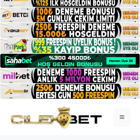
İçeriğe
atla
Menü