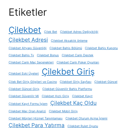
Etiketler
Çilekbet
Çilek Bet
Çilekbet Adres Değişikliği
Çilekbet Adresi
Çilekbet Aksaklık önleme
Çilekbet Altyapı Güvenliği
Çilekbet Bahis Bölümü
Çilekbet Bahis Kuponu
Çilekbet Bahis Tv
Çilekbet Bonus
Çilekbet Canlı Destek
Çilekbet Canlı Maç Seçenekleri
Çilekbet Canlı Poker Oyunları
Çilekbet Giriş
Çilekbet Eski Üyeleri
Çilek Bet Giriş Gilgileri ve Casino
Çilekbet Giriş Sayfası
Çilekbet Güncel
Çilekbet Güncel Giriş
Çilekbet Güvenilir Bahis Platformu
Çilekbet Güvenilir Mi
Çilekbet Hızlı Giriş
Çilekbet Kayıt
Çilekbet Kaç Oldu
Çilekbet Kayıt Formu İşlem
Çilekbet Maç Oran Analizi
Çilekbet Mobil Giriş
Çilekbet Müşteri Hizmet Tanımlaması
Çilekbet Oturum Açma İşlemi
Çilekbet Para Yatırma
Çilekbet Rulet Oyunu