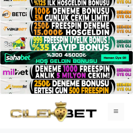
İçeriğe
atla
Menü