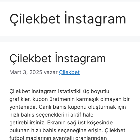
Çilekbet İnstagram
Çilekbet İnstagram
Mart 3, 2025
yazar
Çilekbet
Çilekbet instagram istatistikli üç boyutlu
grafikler, kupon üretmenin karmaşık olmayan bir
yöntemidir. Canlı bahis kuponu oluşturmak için
hızlı bahis seçeneklerini aktif hale
getirebilirsiniz. Ekranın sağ üst köşesinde
bulunan hızlı bahis seçeneğine erişin. Çilekbet
futbol maçlarının avantajlı oranlarından