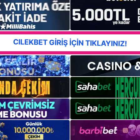
CILEKBET GİRİŞ İÇİN TIKLAYINIZ!