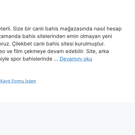
terli. Size bir canlı bahis mağazasında nasıl hesap
ı zamanda bahis sitelerinden emin olmayan yeni
yoruz. Çilekbet canlı bahis sitesi kurulmuştur.
eo ve film çekmeye devam edebilir. Site, arka
niyle spor bahislerinde …
Devamını oku
 Kayıt Formu İşlem