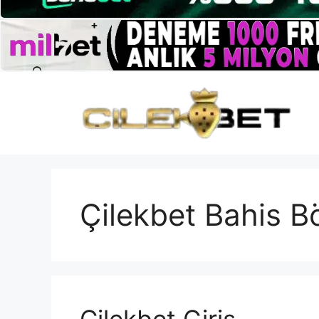
İçeriğe
atla
Çilekbet Bahis 
Çilekbet Giriş