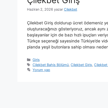
Haziran 2, 2026
yazar
Çilekbet
Çilekbet Giriş doldurup ücret ödemeniz ye
oluşturacağınızı gösteriyoruz, ancak ayn
başlayanlar için de bazı hızlı ipuçları veri
Türkçe seçeneği sayesinde Türkiye’de vid
planda yeşil butonlara sahip olması nede
Kategoriler
Giriş
Etiketler
Çilekbet Bahis Bölümü
,
Çilekbet Giriş
,
Çilekbet
Yorum yap