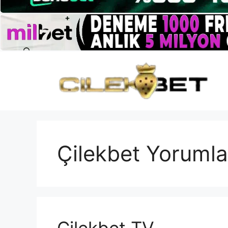
İçeriğe
atla
Çilekbet Yoruml
Çilekbet TV