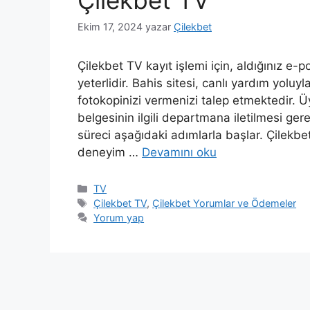
Ekim 17, 2024
yazar
Çilekbet
Çilekbet TV kayıt işlemi için, aldığınız e-
yeterlidir. Bahis sitesi, canlı yardım yoluy
fotokopinizi vermenizi talep etmektedir. Ü
belgesinin ilgili departmana iletilmesi 
süreci aşağıdaki adımlarla başlar. Çilekbet 
deneyim …
Devamını oku
Kategoriler
TV
Etiketler
Çilekbet TV
,
Çilekbet Yorumlar ve Ödemeler
Yorum yap