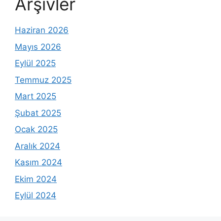
Arşivler
Haziran 2026
Mayıs 2026
Eylül 2025
Temmuz 2025
Mart 2025
Şubat 2025
Ocak 2025
Aralık 2024
Kasım 2024
Ekim 2024
Eylül 2024